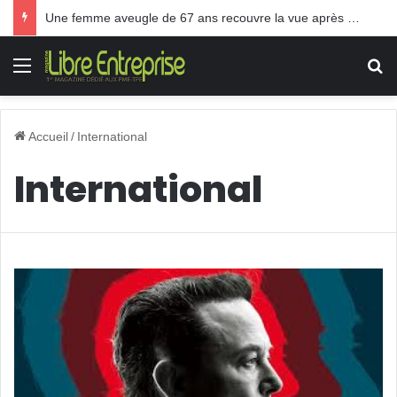
Une femme aveugle de 67 ans recouvre la vue après une greffe inédite
Menu
R
Accueil
/
International
International