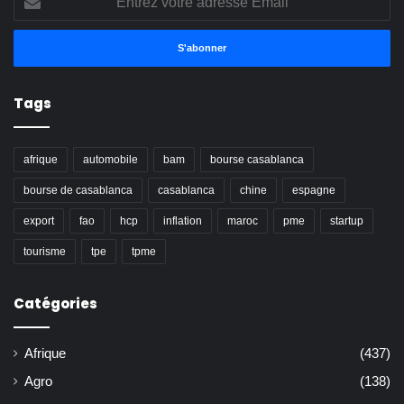
votre
adresse
Email
Tags
afrique
automobile
bam
bourse casablanca
bourse de casablanca
casablanca
chine
espagne
export
fao
hcp
inflation
maroc
pme
startup
tourisme
tpe
tpme
Catégories
Afrique
(437)
Agro
(138)