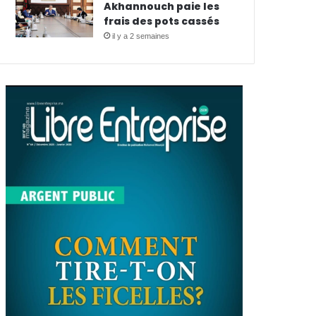
Akhannouch paie les
frais des pots cassés
il y a 2 semaines