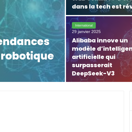
dans la tech est ré
International
29 janvier 2025
tendances
Alibaba innove un
modèle d’intellige
a robotique
artificielle qui
surpasserait
DeepSeek-V3