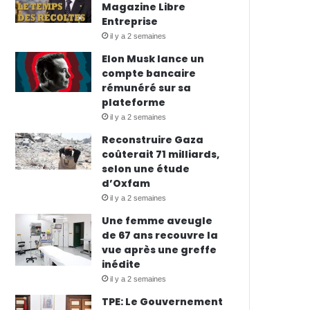
Magazine Libre
Entreprise
il y a 2 semaines
Elon Musk lance un
compte bancaire
rémunéré sur sa
plateforme
il y a 2 semaines
Reconstruire Gaza
coûterait 71 milliards,
selon une étude
d’Oxfam
il y a 2 semaines
Une femme aveugle
de 67 ans recouvre la
vue après une greffe
inédite
il y a 2 semaines
TPE: Le Gouvernement