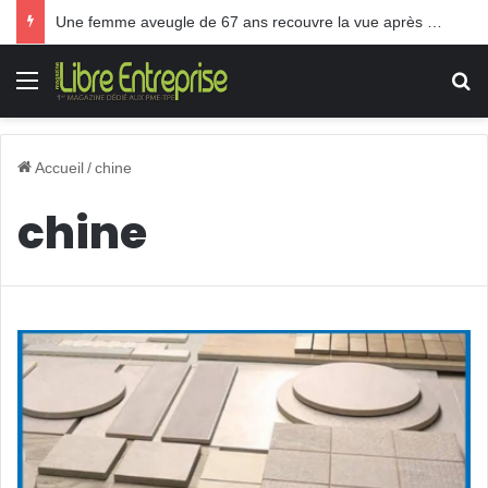
Une femme aveugle de 67 ans recouvre la vue après une greffe inédite
Menu
R
Accueil
/
chine
chine