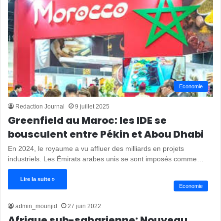
Economie
Redaction Journal
9 juillet 2025
Greenfield au Maroc: les IDE se
bousculent entre Pékin et Abou Dhabi
En 2024, le royaume a vu affluer des milliards en projets
industriels. Les Émirats arabes unis se sont imposés comme…
Lire la suite »
Economie
admin_mounjid
27 juin 2022
Afrique sub-saharienne: Nouveau