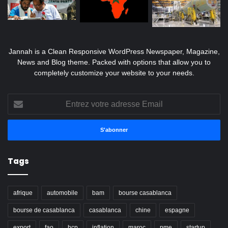
Jannah is a Clean Responsive WordPress Newspaper, Magazine,
News and Blog theme. Packed with options that allow you to
completely customize your website to your needs.
Entrez
votre
adresse
Email
Tags
afrique
automobile
bam
bourse casablanca
bourse de casablanca
casablanca
chine
espagne
export
fao
hcp
inflation
maroc
pme
startup