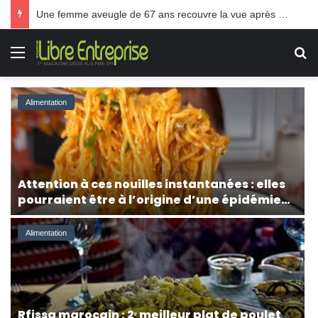
TPE: Le Gouvernement Akhannouch paie les frais des pots cassés
Menu
R
Alimentation
Attention à ces nouilles instantanées : elles
pourraient être à l’origine d’une épidémie
de Salmonella
Alimentation
Rfissa marocain : 2ᵉ meilleur plat de poulet