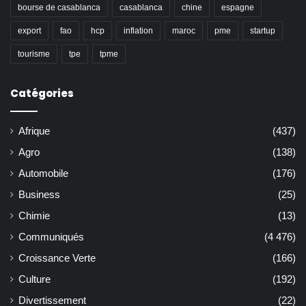
bourse de casablanca
casablanca
chine
espagne
export
fao
hcp
inflation
maroc
pme
startup
tourisme
tpe
tpme
Catégories
Afrique
(437)
Agro
(138)
Automobile
(176)
Business
(25)
Chimie
(13)
Communiqués
(4 476)
Croissance Verte
(166)
Culture
(192)
Divertissement
(22)