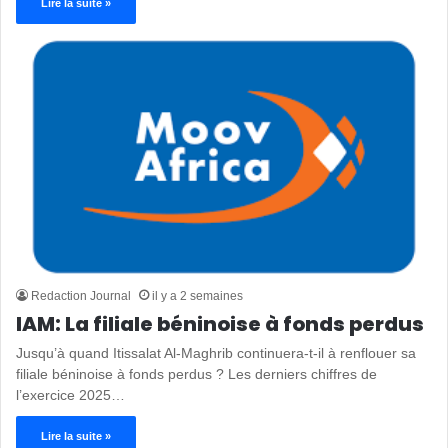
Lire la suite »
Redaction Journal
il y a 2 semaines
IAM: La filiale béninoise à fonds perdus
Jusqu’à quand Itissalat Al-Maghrib continuera-t-il à renflouer sa
filiale béninoise à fonds perdus ? Les derniers chiffres de
l’exercice 2025…
Lire la suite »