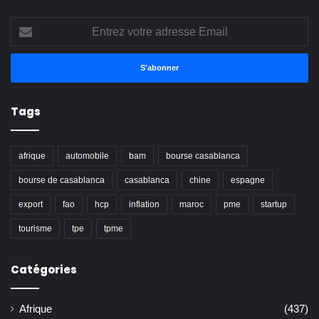
Entrez
votre
adresse
Email
Tags
afrique
automobile
bam
bourse casablanca
bourse de casablanca
casablanca
chine
espagne
export
fao
hcp
inflation
maroc
pme
startup
tourisme
tpe
tpme
Catégories
Afrique
(437)