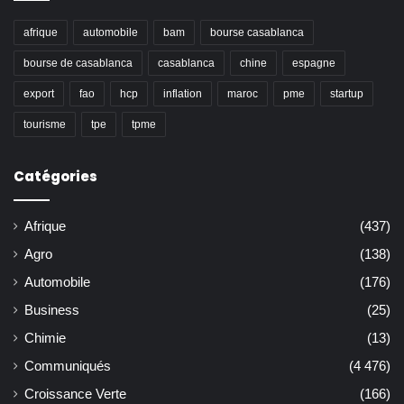
afrique
automobile
bam
bourse casablanca
bourse de casablanca
casablanca
chine
espagne
export
fao
hcp
inflation
maroc
pme
startup
tourisme
tpe
tpme
Catégories
Afrique
(437)
Agro
(138)
Automobile
(176)
Business
(25)
Chimie
(13)
Communiqués
(4 476)
Croissance Verte
(166)