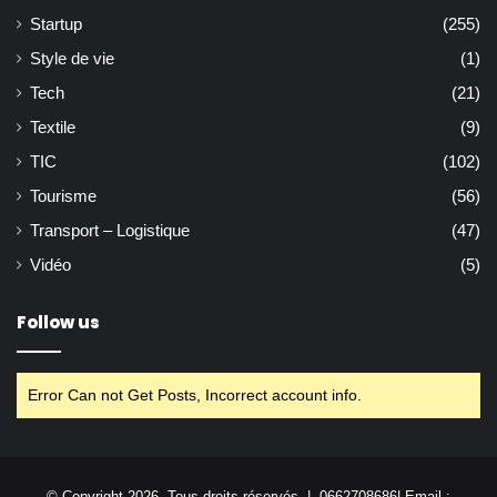
Startup
(255)
Style de vie
(1)
Tech
(21)
Textile
(9)
TIC
(102)
Tourisme
(56)
Transport – Logistique
(47)
Vidéo
(5)
Follow us
Error Can not Get Posts, Incorrect account info.
© Copyright 2026, Tous droits réservés | 0662708686| Email :