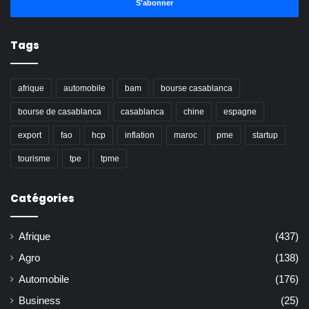
Email
Tags
afrique
automobile
bam
bourse casablanca
bourse de casablanca
casablanca
chine
espagne
export
fao
hcp
inflation
maroc
pme
startup
tourisme
tpe
tpme
Catégories
Afrique
(437)
Agro
(138)
Automobile
(176)
Business
(25)