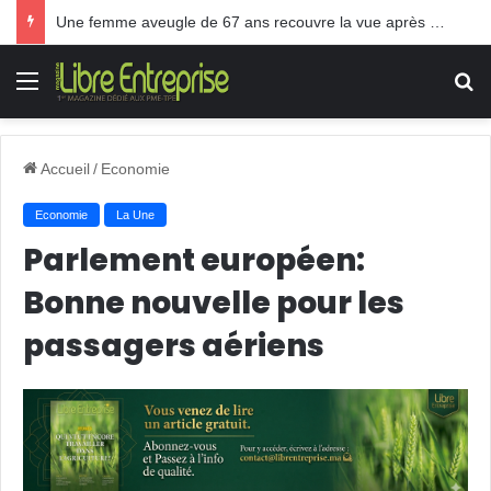
TPE: Le Gouvernement Akhannouch paie les frais des pots cassés
Menu
R
Accueil
/
Economie
Economie
La Une
Parlement européen:
Bonne nouvelle pour les
passagers aériens