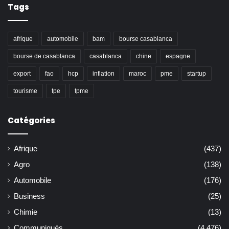
Tags
afrique
automobile
bam
bourse casablanca
bourse de casablanca
casablanca
chine
espagne
export
fao
hcp
inflation
maroc
pme
startup
tourisme
tpe
tpme
Catégories
Afrique
(437)
Agro
(138)
Automobile
(176)
Business
(25)
Chimie
(13)
Communiqués
(4 476)