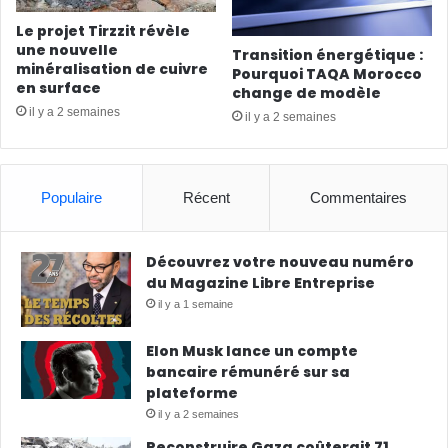
Le projet Tirzzit révèle
une nouvelle
Transition énergétique :
minéralisation de cuivre
Pourquoi TAQA Morocco
en surface
change de modèle
il y a 2 semaines
il y a 2 semaines
Populaire
Récent
Commentaires
Découvrez votre nouveau numéro
du Magazine Libre Entreprise
il y a 1 semaine
Elon Musk lance un compte
bancaire rémunéré sur sa
plateforme
il y a 2 semaines
Reconstruire Gaza coûterait 71