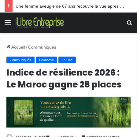
TPE: Le Gouvernement Akhannouch paie les frais des pots cassés
Menu
R
Accueil
/
Communiqués
Communiqués
Economie
La Une
Indice de résilience 2026 :
Le Maroc gagne 28 places
Envoyer