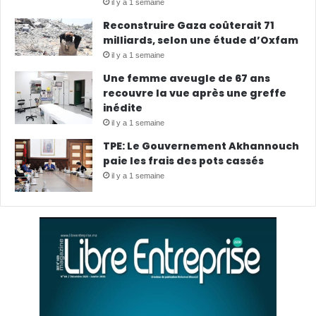
il y a 1 semaine
Reconstruire Gaza coûterait 71
milliards, selon une étude d’Oxfam
il y a 1 semaine
Une femme aveugle de 67 ans
recouvre la vue après une greffe
inédite
il y a 1 semaine
TPE: Le Gouvernement Akhannouch
paie les frais des pots cassés
il y a 1 semaine