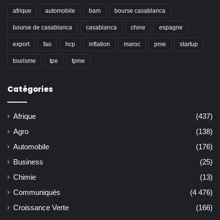
afrique
automobile
bam
bourse casablanca
bourse de casablanca
casablanca
chine
espagne
export
fao
hcp
inflation
maroc
pme
startup
tourisme
tpe
tpme
Catégories
Afrique
(437)
Agro
(138)
Automobile
(176)
Business
(25)
Chimie
(13)
Communiqués
(4 476)
Croissance Verte
(166)