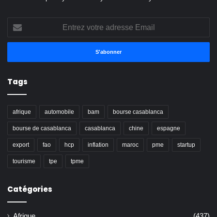
Entrez
votre
adresse
Email
Tags
afrique
automobile
bam
bourse casablanca
bourse de casablanca
casablanca
chine
espagne
export
fao
hcp
inflation
maroc
pme
startup
tourisme
tpe
tpme
Catégories
Afrique
(437)