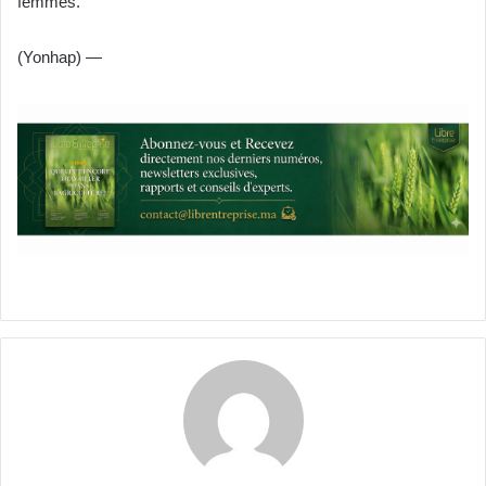
femmes.
(Yonhap) —