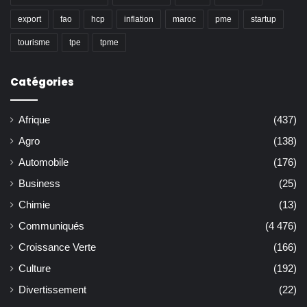
export
fao
hcp
inflation
maroc
pme
startup
tourisme
tpe
tpme
Catégories
Afrique
(437)
Agro
(138)
Automobile
(176)
Business
(25)
Chimie
(13)
Communiqués
(4 476)
Croissance Verte
(166)
Culture
(192)
Divertissement
(22)