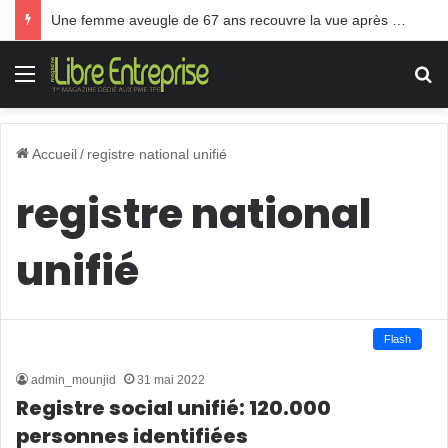
Une femme aveugle de 67 ans recouvre la vue après une greffe inédite
Menu
R
Accueil
/
registre national unifié
registre national
unifié
Flash
admin_mounjid
31 mai 2022
Registre social unifié: 120.000
personnes identifiées