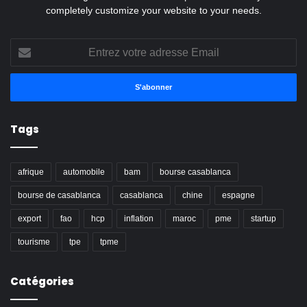
completely customize your website to your needs.
Entrez
votre
adresse
Email
Tags
afrique
automobile
bam
bourse casablanca
bourse de casablanca
casablanca
chine
espagne
export
fao
hcp
inflation
maroc
pme
startup
tourisme
tpe
tpme
Catégories