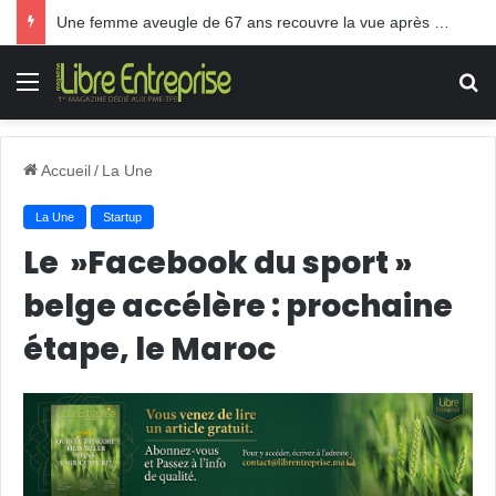
Une femme aveugle de 67 ans recouvre la vue après une greffe inédite
Menu
R
Accueil
/
La Une
La Une
Startup
Le »Facebook du sport »
belge accélère : prochaine
étape, le Maroc