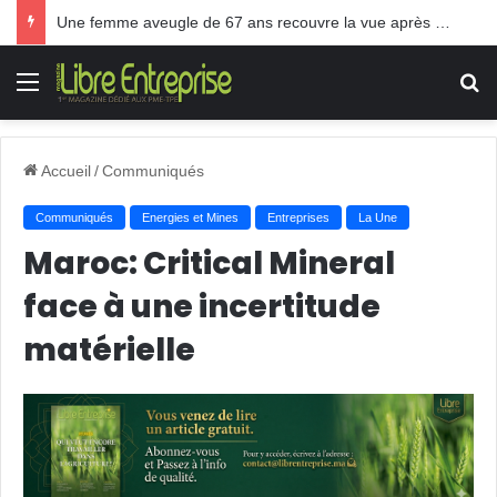
Une femme aveugle de 67 ans recouvre la vue après une greffe inédite
Menu
R
Accueil
/
Communiqués
Communiqués
Energies et Mines
Entreprises
La Une
Maroc: Critical Mineral
face à une incertitude
matérielle