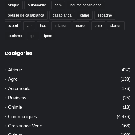
afrique
automobile
bam
bourse casablanca
bourse de casablanca
casablanca
chine
espagne
export
fao
hcp
inflation
maroc
pme
startup
tourisme
tpe
tpme
Catégories
Afrique
(437)
Agro
(138)
Automobile
(176)
Business
(25)
Chimie
(13)
Communiqués
(4 476)
Croissance Verte
(166)