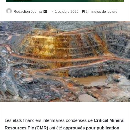
Envoyer
Redaction Journal
1 octobre 2025
2 minutes de lecture
un
courriel
Les états financiers intérimaires condensés de
Critical Mineral
Resources Plc (CMR)
ont été
approuvés pour publication