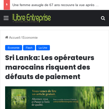
Une femme aveugle de 67 ans recouvre la vue après une greffe inédite
Menu
R
Accueil
/
Economie
Economie
Flash
La Une
Sri Lanka: Les opérateurs
marocains risquent des
défauts de paiement