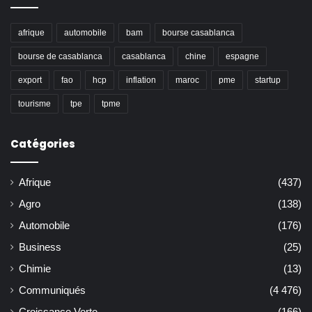
afrique
automobile
bam
bourse casablanca
bourse de casablanca
casablanca
chine
espagne
export
fao
hcp
inflation
maroc
pme
startup
tourisme
tpe
tpme
Catégories
Afrique
(437)
Agro
(138)
Automobile
(176)
Business
(25)
Chimie
(13)
Communiqués
(4 476)