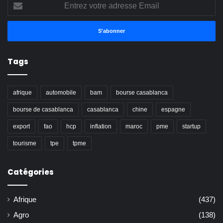
Entrez
votre
adresse
Email
Tags
afrique
automobile
bam
bourse casablanca
bourse de casablanca
casablanca
chine
espagne
export
fao
hcp
inflation
maroc
pme
startup
tourisme
tpe
tpme
Catégories
Afrique
(437)
Agro
(138)