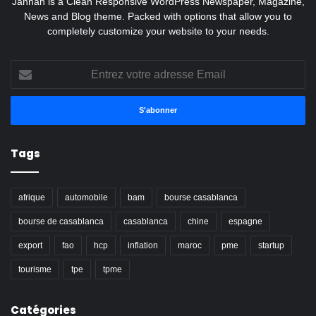
Jannah is a Clean Responsive WordPress Newspaper, Magazine,
News and Blog theme. Packed with options that allow you to
completely customize your website to your needs.
Entrez
votre
adresse
Email
Tags
afrique
automobile
bam
bourse casablanca
bourse de casablanca
casablanca
chine
espagne
export
fao
hcp
inflation
maroc
pme
startup
tourisme
tpe
tpme
Catégories