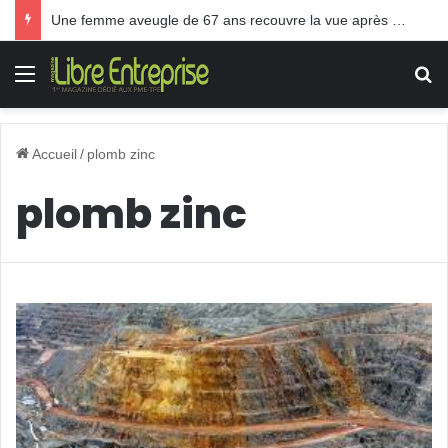
Une femme aveugle de 67 ans recouvre la vue après une greffe inédite
Menu
R
Accueil
/
plomb zinc
plomb zinc