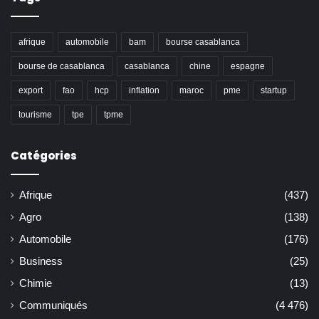
afrique
automobile
bam
bourse casablanca
bourse de casablanca
casablanca
chine
espagne
export
fao
hcp
inflation
maroc
pme
startup
tourisme
tpe
tpme
Catégories
Afrique
(437)
Agro
(138)
Automobile
(176)
Business
(25)
Chimie
(13)
Communiqués
(4 476)