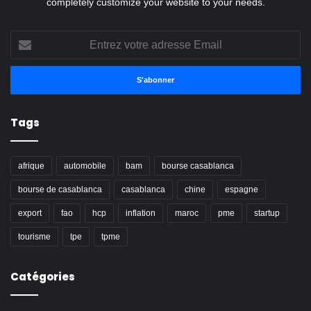
completely customize your website to your needs.
Entrez
votre
adresse
Email
Tags
afrique
automobile
bam
bourse casablanca
bourse de casablanca
casablanca
chine
espagne
export
fao
hcp
inflation
maroc
pme
startup
tourisme
tpe
tpme
Catégories