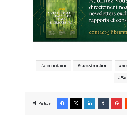
alimantaire
construction
em
Sa
Facebook
X
Linkedin
Tumblr
Pi
Partager