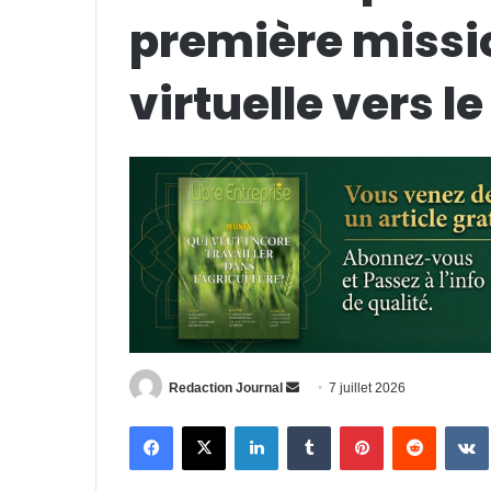
première miss
virtuelle vers 
Envoyer
Redaction Journal
7 juillet 2026
un
Facebook
X
Linkedin
Tumblr
Pinterest
Reddit
courriel