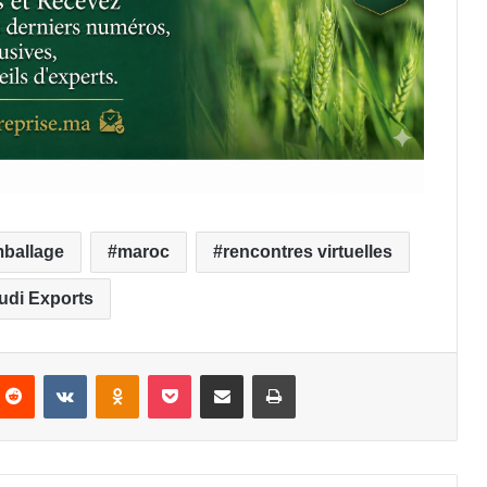
ballage
maroc
rencontres virtuelles
udi Exports
nterest
Reddit
VKontakte
Odnoklassniki
Pocket
Partager par email
Imprimer