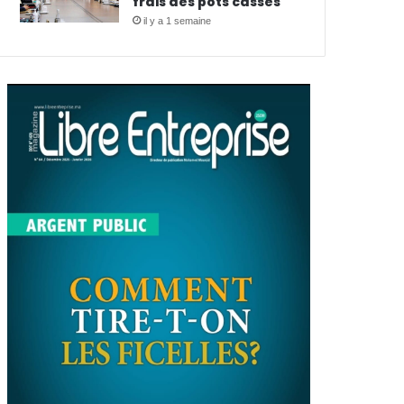
frais des pots cassés
il y a 1 semaine