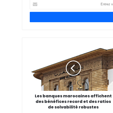
Entrez
votre
adresse
Email
Les banques marocaines affichent
des bénéfices record et des ratios
de solvabilité robustes