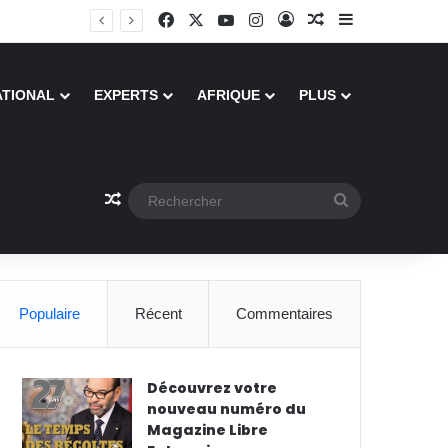
Facebook
X
YouTube
Instagram
Connexion
Article Aléatoire
Sidebar (barre
ATIONAL
EXPERTS
AFRIQUE
PLUS
Article Aléatoire
Rechercher
Populaire
Récent
Commentaires
Découvrez votre
nouveau numéro du
Magazine Libre