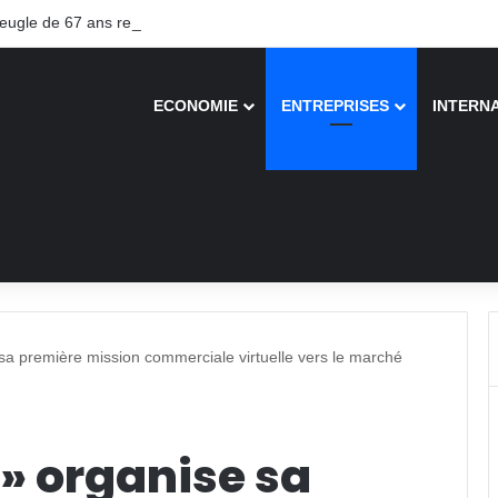
gle de 67 ans recouvre la vue après une greffe inédite
ECONOMIE
ENTREPRISES
INTERN
sa première mission commerciale virtuelle vers le marché
 » organise sa