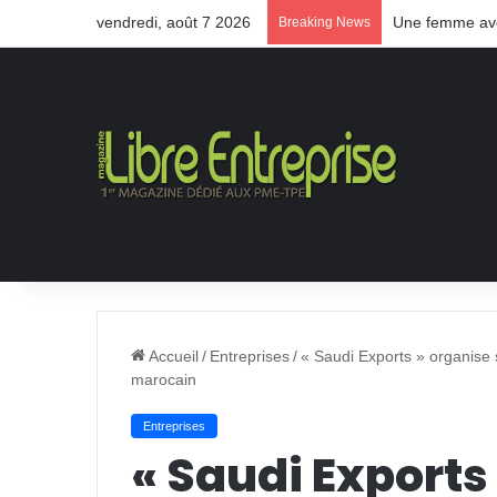
vendredi, août 7 2026
Une femme aveu
Breaking News
Accueil
/
Entreprises
/
« Saudi Exports » organise 
marocain
Entreprises
« Saudi Exports