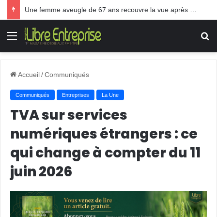
Une femme aveugle de 67 ans recouvre la vue après une greffe inédite
Menu
R
Accueil
/
Communiqués
Communiqués
Entreprises
La Une
TVA sur services
numériques étrangers : ce
qui change à compter du 11
juin 2026