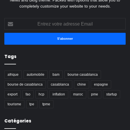
News and Blog theme. Packed with options that allow you to
completely customize your website to your needs.
Entrez
votre
adresse
Email
Tags
afrique
automobile
bam
bourse casablanca
bourse de casablanca
casablanca
chine
espagne
export
fao
hcp
inflation
maroc
pme
startup
tourisme
tpe
tpme
Catégories