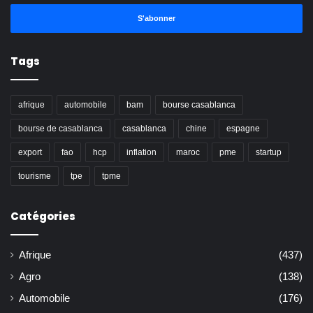
adresse
Email
Tags
afrique
automobile
bam
bourse casablanca
bourse de casablanca
casablanca
chine
espagne
export
fao
hcp
inflation
maroc
pme
startup
tourisme
tpe
tpme
Catégories
Afrique
(437)
Agro
(138)
Automobile
(176)