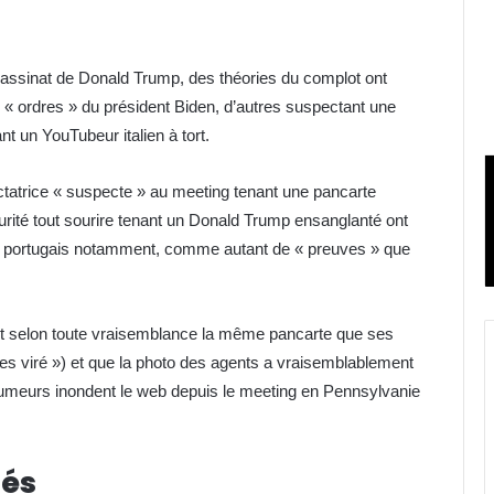
sassinat de Donald Trump, des théories du complot ont
ux « ordres » du président Biden, d’autres suspectant une
t un YouTubeur italien à tort.
ctatrice « suspecte » au meeting tenant une pancarte
urité tout sourire tenant un Donald Trump ensanglanté ont
ou portugais notamment, comme autant de « preuves » que
ait selon toute vraisemblance la même pancarte que ses
u es viré ») et que la photo des agents a vraisemblablement
 rumeurs inondent le web depuis le meeting en Pennsylvanie
sés