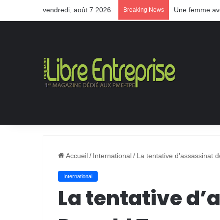
vendredi, août 7 2026
Une femme aveu
Breaking News
Accueil
/
International
/
La tentative d’assassinat 
International
La tentative d’