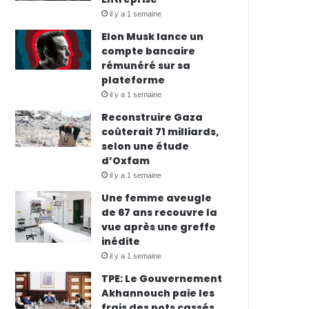
il y a 1 semaine
Elon Musk lance un
compte bancaire
rémunéré sur sa
plateforme
il y a 1 semaine
Reconstruire Gaza
coûterait 71 milliards,
selon une étude
d’Oxfam
il y a 1 semaine
Une femme aveugle
de 67 ans recouvre la
vue après une greffe
inédite
il y a 1 semaine
TPE: Le Gouvernement
Akhannouch paie les
frais des pots cassés