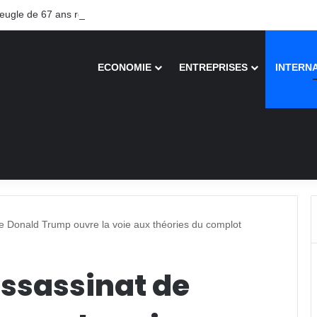
gle de 67 ans recouvre la vue après une greffe inédite
ECONOMIE
ENTREPRISES
INTERN
de Donald Trump ouvre la voie aux théories du complot
assassinat de