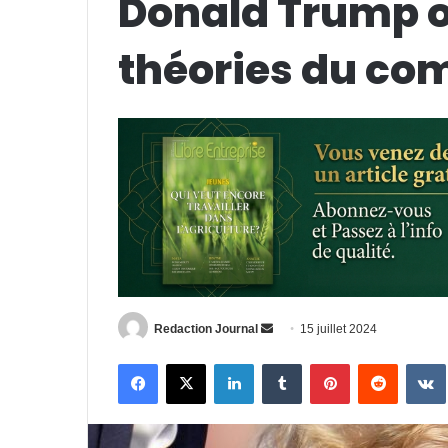
Donald Trump o
théories du co
Envoyer
Redaction Journal
15 juillet 2024
un
Facebook
X
Linkedin
Tumblr
Pinterest
Reddit
courriel