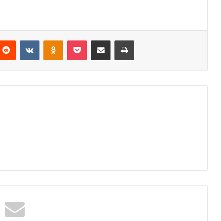
nterest
Reddit
VKontakte
Odnoklassniki
Pocket
Partager par email
Imprimer