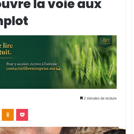
uvre la voie aux
mplot
2 minutes de lecture
VKontakte
Odnoklassniki
Pocket