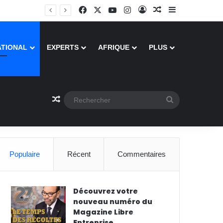
Facebook
X
YouTube
Instagram
Connexion
Article Aléatoire
Sidebar (barre
ATIONAL
EXPERTS
AFRIQUE
PLUS
Article Aléatoire
Rechercher
Populaire
Récent
Commentaires
Découvrez votre
nouveau numéro du
Magazine Libre
Entreprise