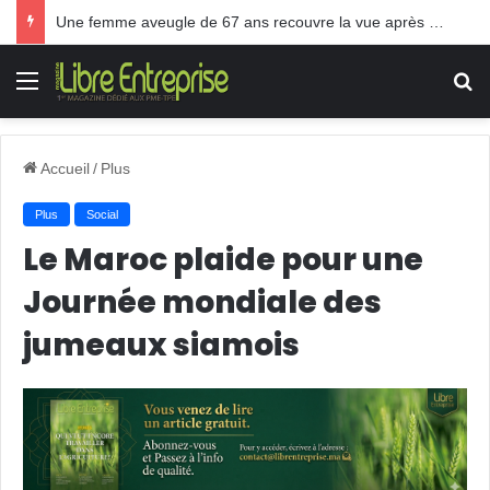
Une femme aveugle de 67 ans recouvre la vue après une greffe inédite
Menu
R
Accueil
/
Plus
Plus
Social
Le Maroc plaide pour une
Journée mondiale des
jumeaux siamois