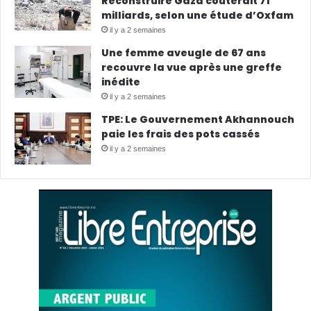
Reconstruire Gaza coûterait 71
milliards, selon une étude d’Oxfam
il y a 2 semaines
Une femme aveugle de 67 ans
recouvre la vue après une greffe
inédite
il y a 2 semaines
TPE: Le Gouvernement Akhannouch
paie les frais des pots cassés
il y a 2 semaines