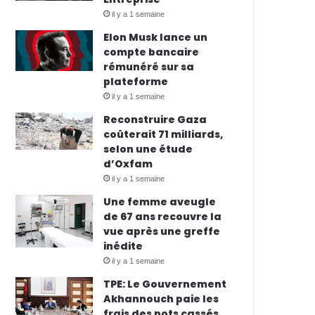
il y a 1 semaine
Elon Musk lance un
compte bancaire
rémunéré sur sa
plateforme
il y a 1 semaine
Reconstruire Gaza
coûterait 71 milliards,
selon une étude
d’Oxfam
il y a 1 semaine
Une femme aveugle
de 67 ans recouvre la
vue après une greffe
inédite
il y a 1 semaine
TPE: Le Gouvernement
Akhannouch paie les
frais des pots cassés