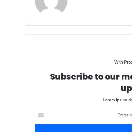
With Pro
Subscribe to our ma
up
Lorem ipsum dol
Entrez
votre
adresse
Email