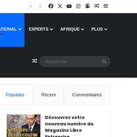
Facebook
X
YouTube
Instagram
Connexion
Article Aléatoire
Sidebar (barre
ATIONAL
EXPERTS
AFRIQUE
PLUS
Article Aléatoire
Rechercher
Populaire
Récent
Commentaires
Découvrez votre
nouveau numéro du
Magazine Libre
Entreprise