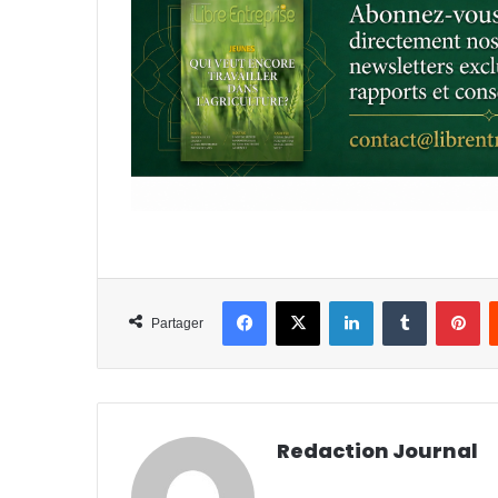
Facebook
X
Linkedin
Tumblr
Pi
Partager
Redaction Journal