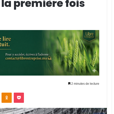
 la première fois
2 minutes de lecture
VKontakte
Odnoklassniki
Pocket