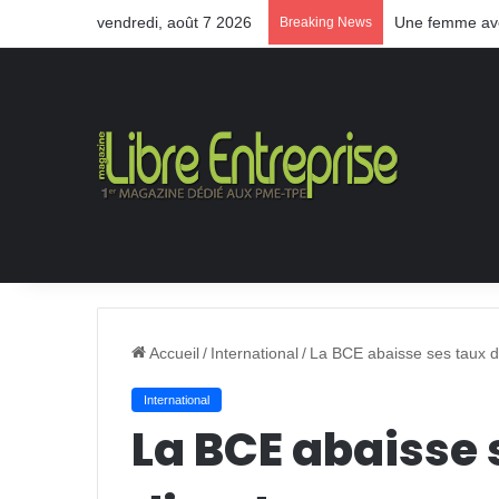
vendredi, août 7 2026
Une femme aveu
Breaking News
Accueil
/
International
/
La BCE abaisse ses taux di
International
La BCE abaisse 