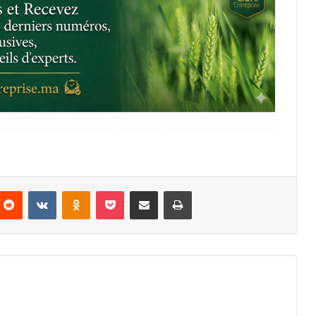
nterest
Reddit
VKontakte
Odnoklassniki
Pocket
Partager par email
Imprimer