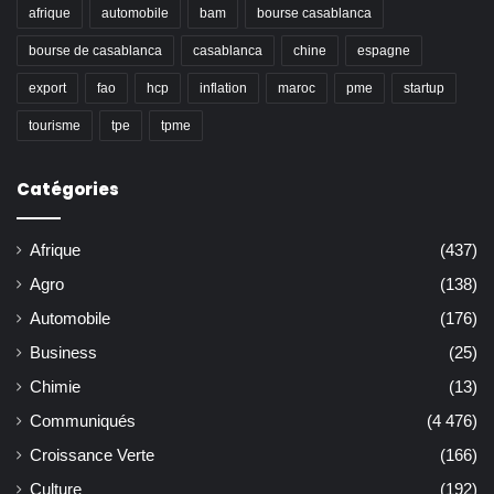
afrique
automobile
bam
bourse casablanca
bourse de casablanca
casablanca
chine
espagne
export
fao
hcp
inflation
maroc
pme
startup
tourisme
tpe
tpme
Catégories
Afrique
(437)
Agro
(138)
Automobile
(176)
Business
(25)
Chimie
(13)
Communiqués
(4 476)
Croissance Verte
(166)
Culture
(192)