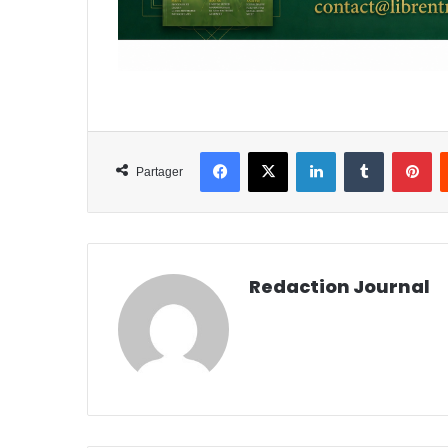
Facebook
X
Linkedin
Tumblr
Pi
Partager
Redaction Journal