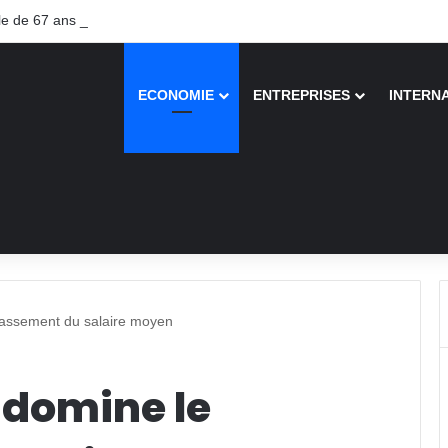
 de 67 ans recouvre la vue après une greffe inédite
ECONOMIE
ENTREPRISES
INTERN
lassement du salaire moyen
 domine le