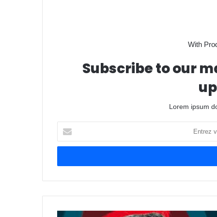
With Pro
Subscribe to our ma
up
Lorem ipsum dol
Entrez
votre
adresse
Email