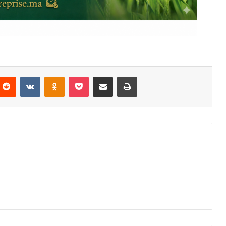
nterest
Reddit
VKontakte
Odnoklassniki
Pocket
Partager par email
Imprimer