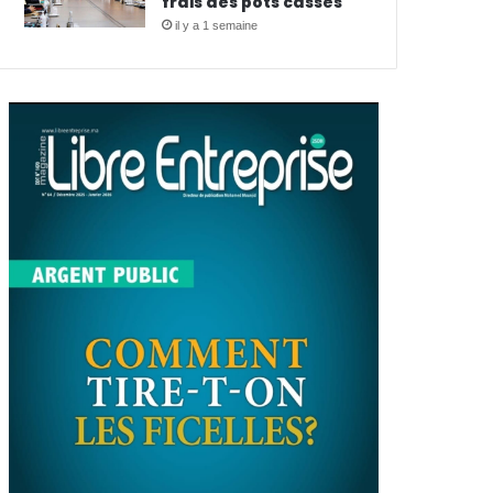
frais des pots cassés
il y a 1 semaine