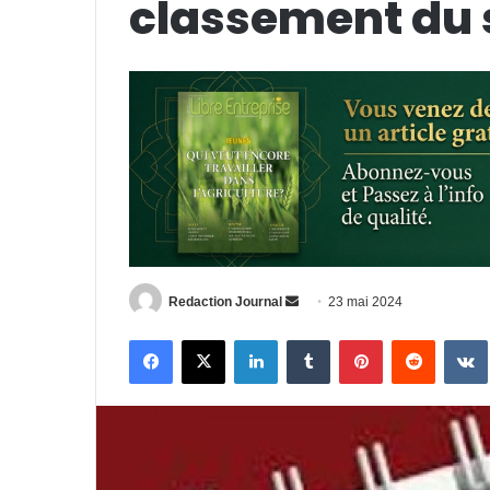
classement du 
Envoyer
Redaction Journal
23 mai 2024
un
Facebook
X
Linkedin
Tumblr
Pinterest
Reddit
courriel