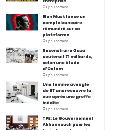
Entreprise
il y a 1 semaine
Elon Musk lance un
compte bancaire
rémunéré sur sa
plateforme
il y a 1 semaine
Reconstruire Gaza
coûterait 71 milliards,
selon une étude
d’Oxfam
il y a 1 semaine
Une femme aveugle
de 67 ans recouvre la
vue après une greffe
inédite
il y a 1 semaine
TPE: Le Gouvernement
Akhannouch paie les