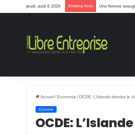
jeudi, août 6 2026
Une femme aveugle
Breaking News
Accueil
/
Economie
/
OCDE: L’Islande domine le c
Economie
OCDE: L’Islande