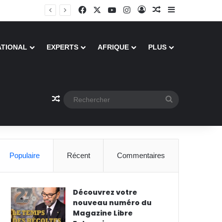
Facebook
X
YouTube
Instagram
Connexion
Article Aléatoire
Sidebar (barre
ATIONAL
EXPERTS
AFRIQUE
PLUS
Article Aléatoire
Rechercher
Populaire
Récent
Commentaires
Découvrez votre
nouveau numéro du
Magazine Libre