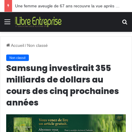
Une femme aveugle de 67 ans recouvre la vue après une greffe inédite
Menu
R
Accueil
/
Non classé
Non classé
Samsung investirait 355
milliards de dollars au
cours des cinq prochaines
années