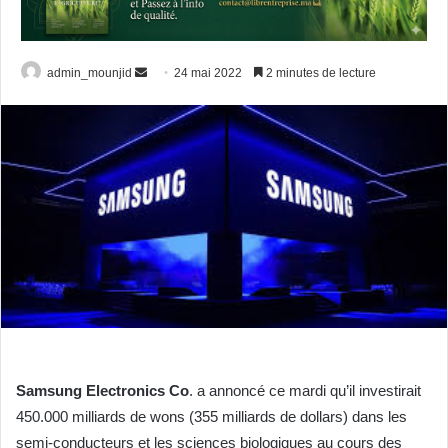
Envoyer
admin_mounjid
24 mai 2022
2 minutes de lecture
un
courriel
Samsung Electronics Co
. a annoncé ce mardi qu’il investirait
450.000 milliards de wons (355 milliards de dollars) dans les
semi-conducteurs et les sciences biologiques au cours des