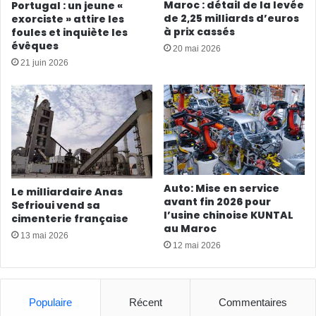
Maroc : détail de la levée
Portugal : un jeune «
de 2,25 milliards d’euros
exorciste » attire les
à prix cassés
foules et inquiète les
évêques
20 mai 2026
21 juin 2026
Auto: Mise en service
Le milliardaire Anas
avant fin 2026 pour
Sefrioui vend sa
l’usine chinoise KUNTAL
cimenterie française
au Maroc
13 mai 2026
12 mai 2026
Populaire
Récent
Commentaires