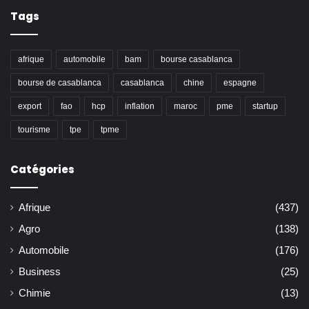
Tags
afrique
automobile
bam
bourse casablanca
bourse de casablanca
casablanca
chine
espagne
export
fao
hcp
inflation
maroc
pme
startup
tourisme
tpe
tpme
Catégories
Afrique
(437)
Agro
(138)
Automobile
(176)
Business
(25)
Chimie
(13)