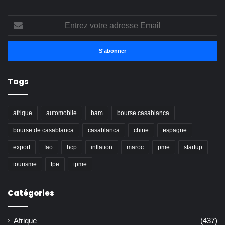
Entrez
votre
adresse
Email
Tags
afrique
automobile
bam
bourse casablanca
bourse de casablanca
casablanca
chine
espagne
export
fao
hcp
inflation
maroc
pme
startup
tourisme
tpe
tpme
Catégories
Afrique
(437)