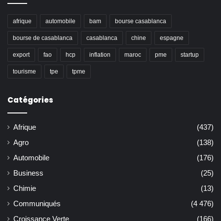
afrique
automobile
bam
bourse casablanca
bourse de casablanca
casablanca
chine
espagne
export
fao
hcp
inflation
maroc
pme
startup
tourisme
tpe
tpme
Catégories
Afrique
(437)
Agro
(138)
Automobile
(176)
Business
(25)
Chimie
(13)
Communiqués
(4 476)
Croissance Verte
(166)