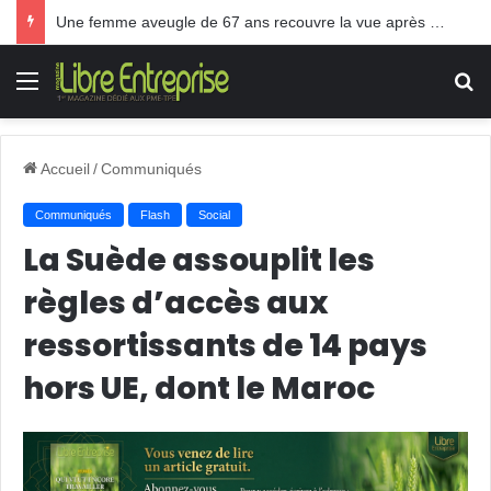
Une femme aveugle de 67 ans recouvre la vue après une greffe inédite
Menu
R
Accueil
/
Communiqués
Communiqués
Flash
Social
La Suède assouplit les
règles d’accès aux
ressortissants de 14 pays
hors UE, dont le Maroc