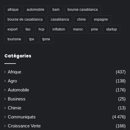
afrique
automobile
bam
bourse casablanca
bourse de casablanca
casablanca
chine
espagne
export
fao
hcp
inflation
maroc
pme
startup
tourisme
tpe
tpme
Catégories
Afrique
(437)
Agro
(138)
Automobile
(176)
Business
(25)
Chimie
(13)
Communiqués
(4 476)
Croissance Verte
(166)