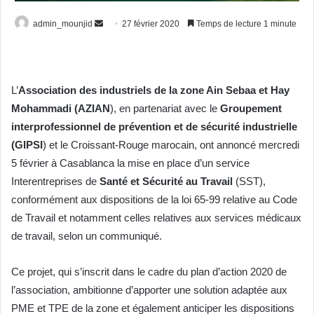
admin_mounjid
E
27 février 2020
Temps de lecture 1 minute
n
v
o
L’
Association des industriels de la zone Ain Sebaa et Hay
y
Mohammadi (AZIAN
), en partenariat avec le
Groupement
e
r
interprofessionnel de prévention et de sécurité industrielle
u
(GIPSI
) et le Croissant-Rouge marocain, ont annoncé mercredi
n
5 février à Casablanca la mise en place d’un service
c
Interentreprises de
Santé et Sécurité au Travail
(SST),
o
conformément aux dispositions de la loi 65-99 relative au Code
u
de Travail et notamment celles relatives aux services médicaux
r
de travail, selon un communiqué.
r
i
Ce projet, qui s’inscrit dans le cadre du plan d’action 2020 de
e
l’association, ambitionne d’apporter une solution adaptée aux
l
PME et TPE de la zone et également anticiper les dispositions