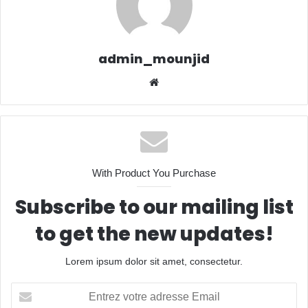
admin_mounjid
We
bsit
e
With Product You Purchase
Subscribe to our mailing list
to get the new updates!
Lorem ipsum dolor sit amet, consectetur.
E
n