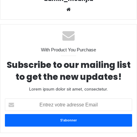
We
bsit
e
With Product You Purchase
Subscribe to our mailing list
to get the new updates!
Lorem ipsum dolor sit amet, consectetur.
E
n
t
r
e
z