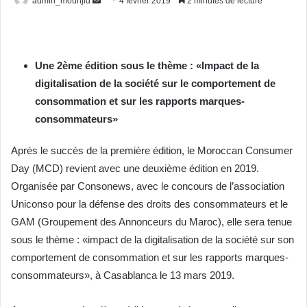
admin_mounjid
E
4 février 2019
2 minutes de lecture
n
v
o
Une 2ème édition sous le thème : «Impact de la
y
digitalisation de la société sur le comportement de
e
r
consommation et sur les rapports marques-
u
consommateurs»
n
c
Après le succès de la première édition, le Moroccan Consumer
o
Day (MCD) revient avec une deuxième édition en 2019.
u
Organisée par Consonews, avec le concours de l’association
r
Uniconso pour la défense des droits des consommateurs et le
r
GAM (Groupement des Annonceurs du Maroc), elle sera tenue
i
sous le thème : «impact de la digitalisation de la société sur son
e
comportement de consommation et sur les rapports marques-
l
consommateurs», à Casablanca le 13 mars 2019.