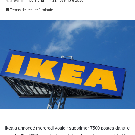
admin_mounjid
E
21 novembre 2018
n
Temps de lecture 1 minute
v
o
y
e
r
u
n
c
o
u
r
r
i
e
l
Ikea a annoncé mercredi vouloir supprimer 7500 postes dans le