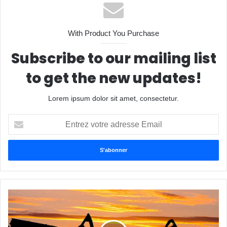
With Product You Purchase
Subscribe to our mailing list
to get the new updates!
Lorem ipsum dolor sit amet, consectetur.
E
n
t
r
e
z
v
o
t
r
e