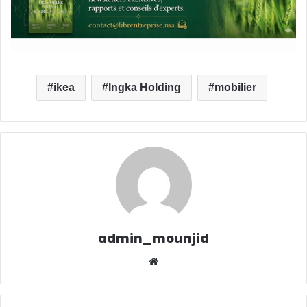
ikea
Ingka Holding
mobilier
admin_mounjid
We
bsit
e