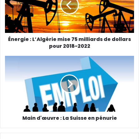
a
d
r
e
s
s
Énergie : L’Algérie mise 75 milliards de dollars
e
pour 2018-2022
E
m
a
i
l
Main d'œuvre : La Suisse en pénurie