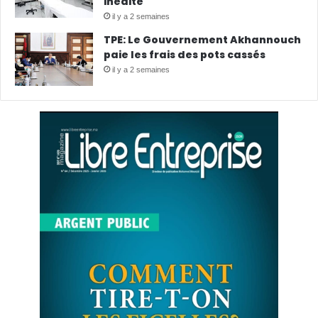
inédite
il y a 2 semaines
TPE: Le Gouvernement Akhannouch
paie les frais des pots cassés
il y a 2 semaines