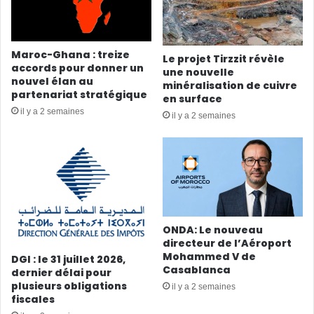
Maroc-Ghana : treize
Le projet Tirzzit révèle
accords pour donner un
une nouvelle
nouvel élan au
minéralisation de cuivre
partenariat stratégique
en surface
il y a 2 semaines
il y a 2 semaines
ONDA: Le nouveau
directeur de l’Aéroport
Mohammed V de
DGI : le 31 juillet 2026,
Casablanca
dernier délai pour
plusieurs obligations
il y a 2 semaines
fiscales