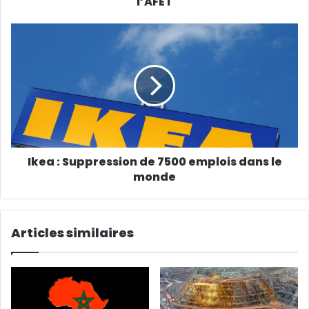
l’AFET
E
m
a
i
l
Ikea : Suppression de 7500 emplois dans le
monde
Articles similaires