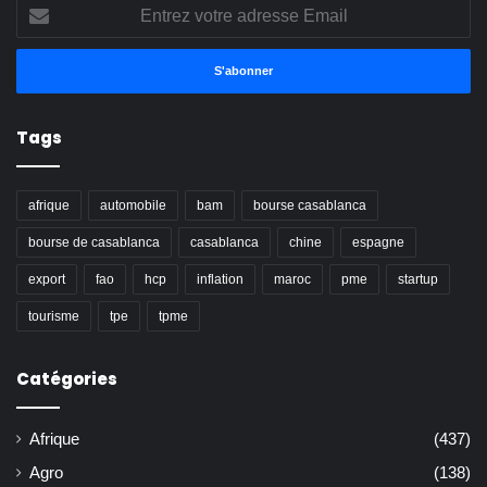
Entrez
votre
adresse
Email
Tags
afrique
automobile
bam
bourse casablanca
bourse de casablanca
casablanca
chine
espagne
export
fao
hcp
inflation
maroc
pme
startup
tourisme
tpe
tpme
Catégories
Afrique
(437)
Agro
(138)