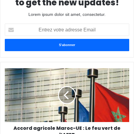
to get the new updates!
Lorem ipsum dolor sit amet, consectetur.
E
n
t
r
e
z
v
o
t
r
e
a
d
r
e
s
s
Accord agricole Maroc-UE : Le feu vert de
e