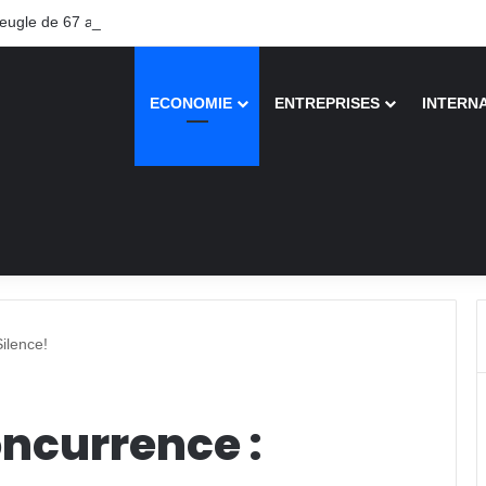
gle de 67 ans recouvre la vue après une greffe inédite
ECONOMIE
ENTREPRISES
INTERN
ilence!
oncurrence :