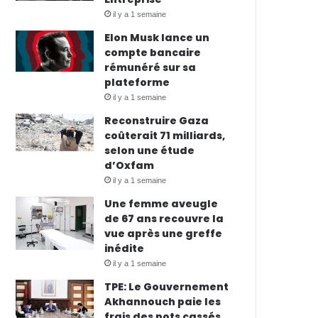
il y a 1 semaine
Elon Musk lance un
compte bancaire
rémunéré sur sa
plateforme
il y a 1 semaine
Reconstruire Gaza
coûterait 71 milliards,
selon une étude
d’Oxfam
il y a 1 semaine
Une femme aveugle
de 67 ans recouvre la
vue après une greffe
inédite
il y a 1 semaine
TPE: Le Gouvernement
Akhannouch paie les
frais des pots cassés