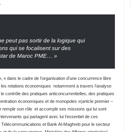
.
 peut pas sortir de la logique qui
ions qui se focalisent sur des
instar de Maroc PME… »
, « dans le cadre de l’organisation d’une concurrence libre
ans les relations économiques notamment à travers l’analyse
 le contrôle des pratiques anticoncurrentielles, des pratiques
entration économiques et de monopoles »(article premier –
 remplir son rôle et accomplir ses missions qui lui sont
tervenants qui partagent avec lui l’essentiel de ces
les Télécommunications et Bank Al-Maghreb pour le secteur
ix et de la concurrence- Ministère des Affaires générales).