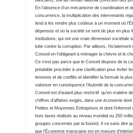
En l’absence d’un mécanisme de coordination et de c
concurrence, la multiplication des intervenants rejail
tend à les rendre plus coûteux à un moment où l’Éta
dépenses et où la société se sent de plus en plus f
institutions, qui ont une vraie dimension sociétale à
lutte contre la corruption. Par ailleurs, l’éclatement
Conseil en l’obligeant à ménager la chèvre et le ch
Ce n’est pas parce que le Conseil dispose de la cap
préalable procéder à une clarification pour évite
tensions et de conflits et identifier la formule la p
valoriser en conséquence l’Autorité de la concurren
Conseil est d’autant plus restrictif qu’en matière 
chiffres d’affaires exigés, dans une économie dont 
Petites et Moyennes Entreprises et dont l’informe
hors taxes réalisés au niveau mondial ou 250 mill
groupes concernés par la fusion). Il va sans dire q
que l’Économie marocaine est en mesure d’intériori