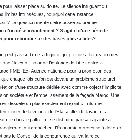
pour laisser place au doute. Le silence intriguant du
ses limites intrinsèques, pourquoi cette instance
guant? La question mérite d’être posée au premier
on d’un désenchantement ? S’agit-il d’une période
on pour rebondir sur des bases plus solides?
…
 peut pas sortir de la logique qui préside à la création des
sociétales à l’instar de l’instance de lutte contre la
Maroc PME (Ex- Agence nationale pour la promotion des
t que chaque fois qu’on est devant un problème structurel
création d’une structure dédiée avec comme objectif implicite
ession sociétale et l’embellissement de la façade Maroc. Une
be en désuète ou plus exactement rejoint « l’informel
témoigner de la volonté de l’État à aller de l’avant et à
celle dans le palliatif et se distingue par sa capacité à
’étranglement qui empêchent l’Économie marocaine à décoller
st pas le Conseil de la concurrence qui va faire de