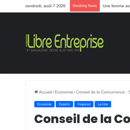
vendredi, août 7 2026
Une femme aveu
Breaking News
Accueil
/
Economie
/
Conseil de la Concurrence : S
Economie
Experts
Featured
La Une
Conseil de la C