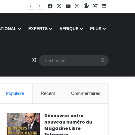
Facebook
X
YouTube
Instagram
Connexion
Article Aléatoire
Sidebar (barr
ATIONAL
EXPERTS
AFRIQUE
PLUS
Article Aléatoire
Rechercher
Populaire
Récent
Commentaires
Découvrez votre
nouveau numéro du
Magazine Libre
Entreprise