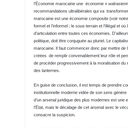
l’Économie marocaine une économie » walrasienn
recommandations ultralibérales qui va transform
marocaine est une économie composite (voir notre
formel et l’informel ; le sous-terrain et l’illégal et 
d’articulation entre toutes ces économies. D’ailleu
politique, doit être conjuguée au pluriel. Le capit
marocaine. Il faut commencer donc par mettre de 
créées de remplir convenablement leur rôle et per
de procéder progressivement à la moralisation du mo
des lanternes.
En guise de conclusion, il est temps de prendre co
institutionnelle moderne vidée de son sens génère d
d’un arsenal juridique des plus modernes est une ex
l’État, mais le décalage de cet arsenal avec le vécu
consacre la suspicion.