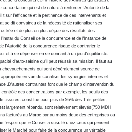
oncertation qui est de nature à renforcer l’Autorité de la
lit sur l’efficacité et la pertinence de ces intervenants et
t se dit convaincu de la nécessité de rationaliser ses
rustrée et de plus en plus déçue des résultats des
 l’instar du Conseil de la concurrence et de l’Instance de
 de l’Autorité de la concurrence risque de contrarier le
ou et à se dépenser en se donnant à un jeu d’équilibriste.
acité d’auto-saisine qu’il peut réussir sa mission
.
Il faut au
r les chevauchements qui sont généralement source de
lus appropriée en vue de canaliser les synergies internes et
ce .D’autres contraintes font que le champ d’intervention du
de contrôle des concentrations par exemple, les seuils des
le tissu est constitué pour plus de 95% des Très petites,
l est largement répandu, sont relativement élevés(750 MDH
ions facturés au Maroc par au moins deux des entreprises ou
ue l’espoir que le Conseil a suscité chez ceux qui pensent
ser le Marché pour faire de la concurrence un véritable