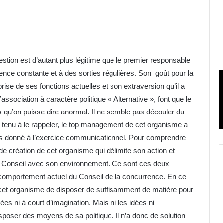
tion est d’autant plus légitime que le premier responsable
sence constante et à des sorties régulières. Son goût pour la
rise de ses fonctions actuelles et son extraversion qu’il a
’association à caractère politique « Alternative », font que le
 qu’on puisse dire anormal. Il ne semble pas découler du
nu à le rappeler, le top management de cet organisme a
ours donné à l’exercice communicationnel. Pour comprendre
ir de création de cet organisme qui délimite son action et
t le Conseil avec son environnement. Ce sont ces deux
 comportement actuel du Conseil de la concurrence. En ce
cet organisme de disposer de suffisamment de matière pour
es ni à court d’imagination. Mais ni les idées ni
isposer des moyens de sa politique. Il n’a donc de solution