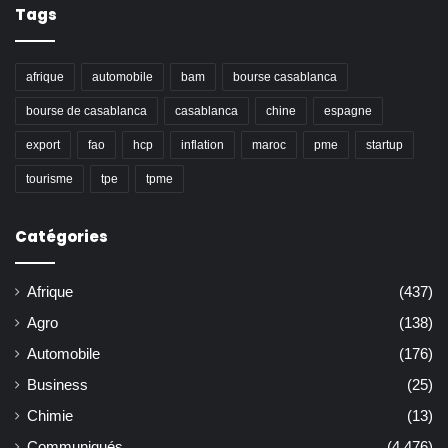
Tags
afrique
automobile
bam
bourse casablanca
bourse de casablanca
casablanca
chine
espagne
export
fao
hcp
inflation
maroc
pme
startup
tourisme
tpe
tpme
Catégories
Afrique
(437)
Agro
(138)
Automobile
(176)
Business
(25)
Chimie
(13)
Communiqués
(4 476)