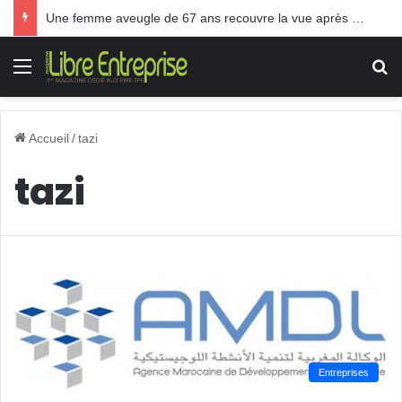
Une femme aveugle de 67 ans recouvre la vue après une greffe inédite
Menu
R
Accueil
/
tazi
tazi
Entreprises