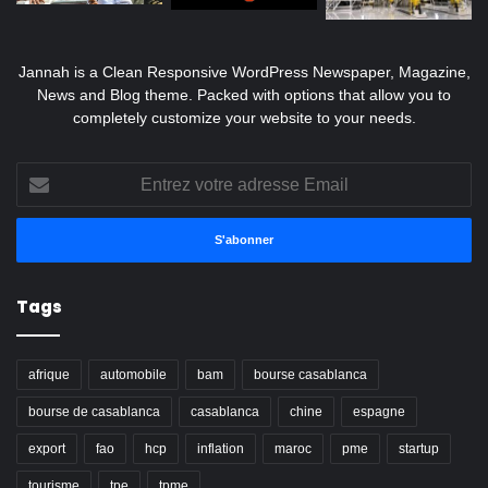
Jannah is a Clean Responsive WordPress Newspaper, Magazine,
News and Blog theme. Packed with options that allow you to
completely customize your website to your needs.
Entrez
votre
adresse
Email
Tags
afrique
automobile
bam
bourse casablanca
bourse de casablanca
casablanca
chine
espagne
export
fao
hcp
inflation
maroc
pme
startup
tourisme
tpe
tpme