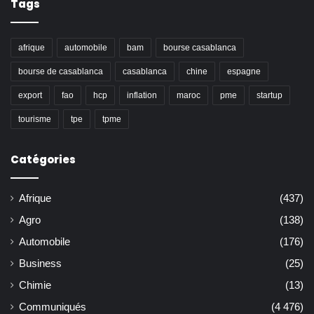
Tags
afrique
automobile
bam
bourse casablanca
bourse de casablanca
casablanca
chine
espagne
export
fao
hcp
inflation
maroc
pme
startup
tourisme
tpe
tpme
Catégories
Afrique
(437)
Agro
(138)
Automobile
(176)
Business
(25)
Chimie
(13)
Communiqués
(4 476)