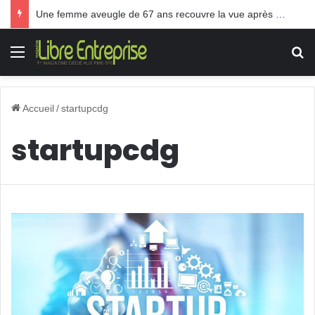
Une femme aveugle de 67 ans recouvre la vue après une greffe inédite
Menu
R
Accueil
/
startupcdg
startupcdg