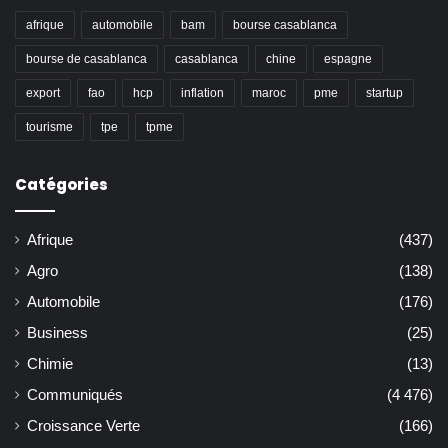
afrique
automobile
bam
bourse casablanca
bourse de casablanca
casablanca
chine
espagne
export
fao
hcp
inflation
maroc
pme
startup
tourisme
tpe
tpme
Catégories
Afrique
(437)
Agro
(138)
Automobile
(176)
Business
(25)
Chimie
(13)
Communiqués
(4 476)
Croissance Verte
(166)