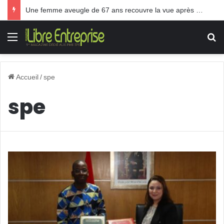
Une femme aveugle de 67 ans recouvre la vue après une greffe inédite
Menu
R
Accueil
/
spe
spe