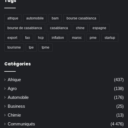
Tags
afrique
automobile
bam
bourse casablanca
bourse de casablanca
casablanca
chine
espagne
export
fao
hcp
inflation
maroc
pme
startup
tourisme
tpe
tpme
Catégories
Afrique
(437)
Agro
(138)
Automobile
(176)
Business
(25)
Chimie
(13)
Communiqués
(4 476)