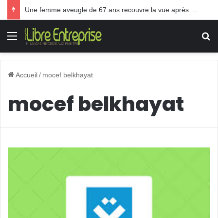
Une femme aveugle de 67 ans recouvre la vue après une greffe inédite
Menu
R
Accueil
/
mocef belkhayat
mocef belkhayat