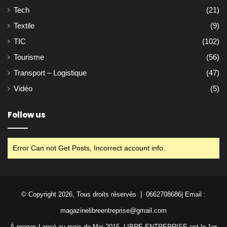
Tech
(21)
Textile
(9)
TIC
(102)
Tourisme
(56)
Transport – Logistique
(47)
Vidéo
(5)
Follow us
Error Can not Get Posts, Incorrect account info.
© Copyright 2026, Tous droits réservés | 0662708686| Email :
magazinelibreentreprise@gmail.com
À propos Lancé au mois de Mai 2015, LIBRE ENTREPRISE est le 1er