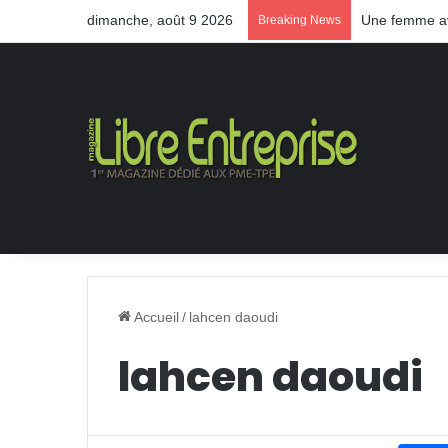
dimanche, août 9 2026
Une femme ave
Breaking News
Accueil
/
lahcen daoudi
lahcen daoudi