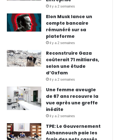
il y a 2 semaines
Elon Musk lance un
compte bancaire
rémunéré sur sa
plateforme
il y a 2 semaines
Reconstruire Gaza
coûterait 71 milliards,
selon une étude
d’Oxfam
il y a 2 semaines
Une femme aveugle
de 67 ans recouvre la
vue après une greffe
inédite
il y a 2 semaines
TPE: Le Gouvernement
Akhannouch paie les
frais des pots cassés