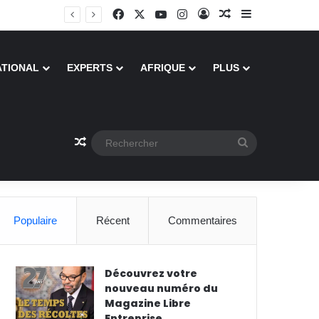
Facebook
X
YouTube
Instagram
Connexion
Article Aléatoire
Sidebar (barr
ATIONAL
EXPERTS
AFRIQUE
PLUS
Article Aléatoire
Rechercher
Populaire
Récent
Commentaires
Découvrez votre
nouveau numéro du
Magazine Libre
Entreprise