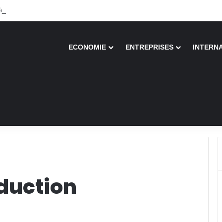
 de 67 ans recouvre la vue après une greffe inédite
ECONOMIE
ENTREPRISES
INTERN
oduction