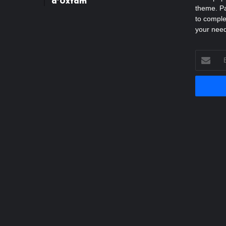
d’Oxfam
theme. Pa
to comple
your nee
Entrez
votre
adresse
Email