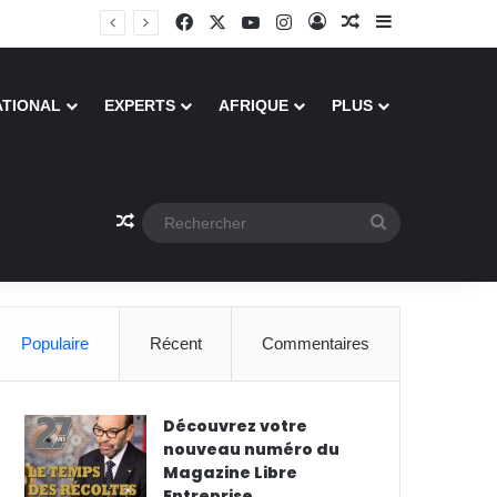
Facebook
X
YouTube
Instagram
Connexion
Article Aléatoire
Sidebar (barr
ATIONAL
EXPERTS
AFRIQUE
PLUS
Article Aléatoire
Rechercher
Populaire
Récent
Commentaires
Découvrez votre
nouveau numéro du
Magazine Libre
Entreprise