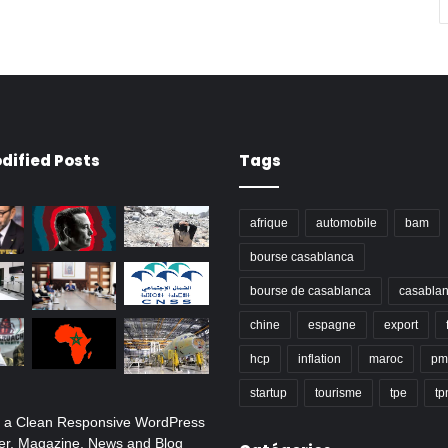
dified Posts
Tags
afrique
automobile
bam
bourse casablanca
bourse de casablanca
casabla
chine
espagne
export
hcp
inflation
maroc
pm
startup
tourisme
tpe
t
s a Clean Responsive WordPress
r, Magazine, News and Blog