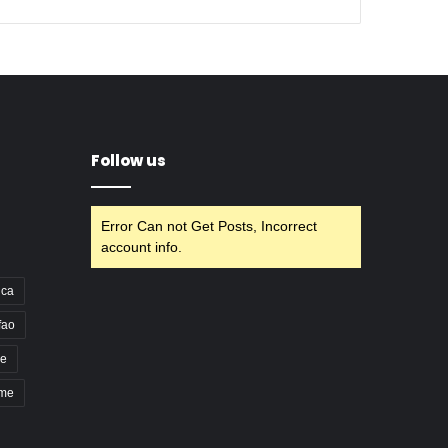
Follow us
Error Can not Get Posts, Incorrect
account info.
nca
fao
e
pme