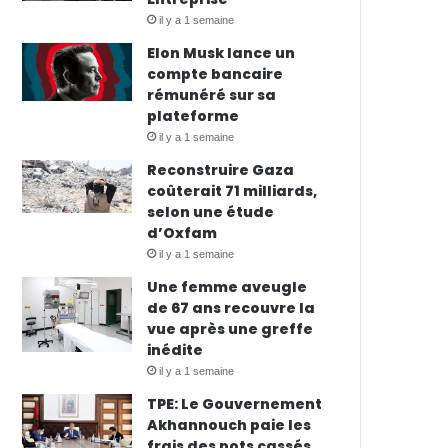
il y a 1 semaine
Elon Musk lance un
compte bancaire
rémunéré sur sa
plateforme
il y a 1 semaine
Reconstruire Gaza
coûterait 71 milliards,
selon une étude
d’Oxfam
il y a 1 semaine
Une femme aveugle
de 67 ans recouvre la
vue après une greffe
inédite
il y a 1 semaine
TPE: Le Gouvernement
Akhannouch paie les
frais des pots cassés