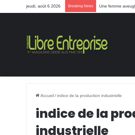
jeudi, août 6 2026
Une femme aveugle
Breaking News
Accueil
/
indice de la production industrielle
indice de la pr
industrielle