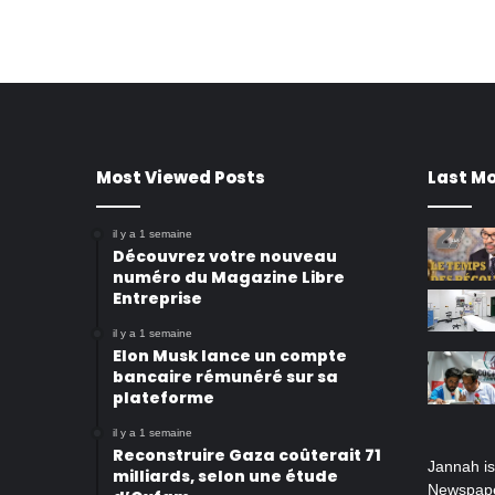
Most Viewed Posts
Last Mo
il y a 1 semaine
Découvrez votre nouveau
numéro du Magazine Libre
Entreprise
il y a 1 semaine
Elon Musk lance un compte
bancaire rémunéré sur sa
plateforme
il y a 1 semaine
Reconstruire Gaza coûterait 71
Jannah i
milliards, selon une étude
Newspape