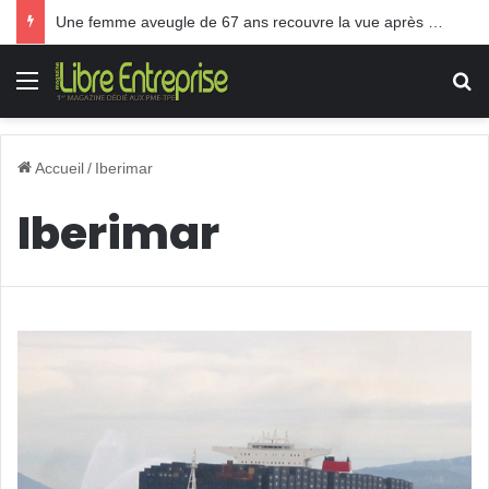
Une femme aveugle de 67 ans recouvre la vue après une greffe inédite
Menu
R
Accueil
/
Iberimar
Iberimar