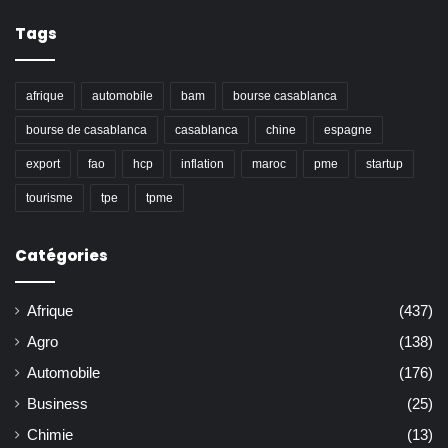
Tags
afrique
automobile
bam
bourse casablanca
bourse de casablanca
casablanca
chine
espagne
export
fao
hcp
inflation
maroc
pme
startup
tourisme
tpe
tpme
Catégories
Afrique
(437)
Agro
(138)
Automobile
(176)
Business
(25)
Chimie
(13)