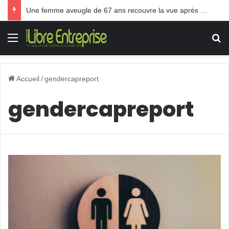
Une femme aveugle de 67 ans recouvre la vue après une greffe inédite
Menu
R
Accueil
/
gendercapreport
gendercapreport