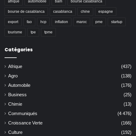
afrique
automobile
bam
bourse casablanca
bourse de casablanca
casablanca
chine
espagne
export
fao
hcp
inflation
maroc
pme
startup
tourisme
tpe
tpme
Catégories
Afrique
(437)
Agro
(138)
Automobile
(176)
Business
(25)
Chimie
(13)
Communiqués
(4 476)
Croissance Verte
(166)
Culture
(192)