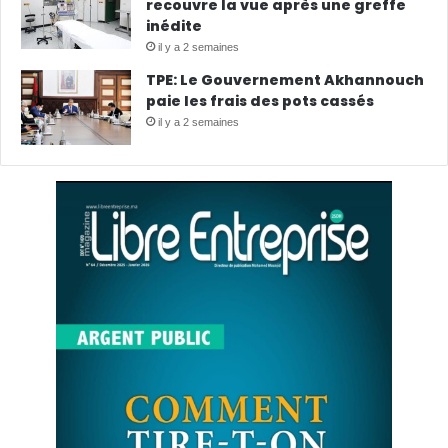
recouvre la vue après une greffe
inédite
il y a 2 semaines
TPE: Le Gouvernement Akhannouch
paie les frais des pots cassés
il y a 2 semaines