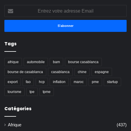
Entrez
votre
adresse
Email
Tags
afrique
automobile
bam
bourse casablanca
bourse de casablanca
casablanca
chine
espagne
export
fao
hcp
inflation
maroc
pme
startup
tourisme
tpe
tpme
Catégories
Afrique
(437)