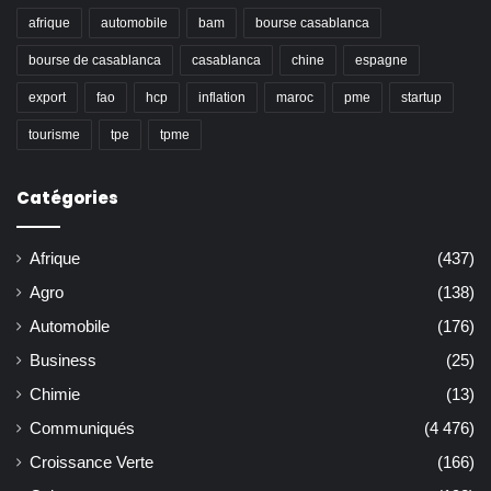
afrique
automobile
bam
bourse casablanca
bourse de casablanca
casablanca
chine
espagne
export
fao
hcp
inflation
maroc
pme
startup
tourisme
tpe
tpme
Catégories
Afrique
(437)
Agro
(138)
Automobile
(176)
Business
(25)
Chimie
(13)
Communiqués
(4 476)
Croissance Verte
(166)