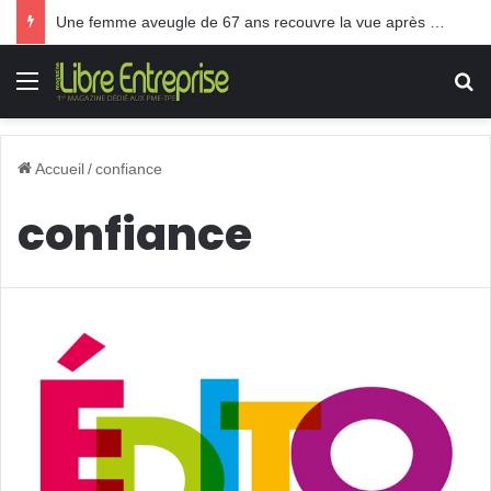
Une femme aveugle de 67 ans recouvre la vue après une greffe inédite
Menu
R
Accueil
/
confiance
confiance